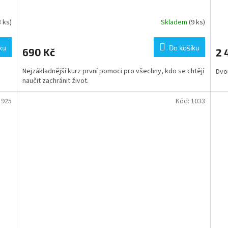
3 ks)
Skladem
(9 ks)
ku
Do košíku
690 Kč
2 
Nejzákladnější kurz první pomoci pro všechny, kdo se chtějí
Dvo
naučit zachránit život.
:
925
Kód:
1033