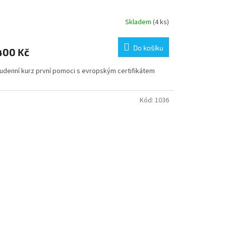
Skladem
(4 ks)
Do košíku
400 Kč
udenní kurz první pomoci s evropským certifikátem
Kód:
1036