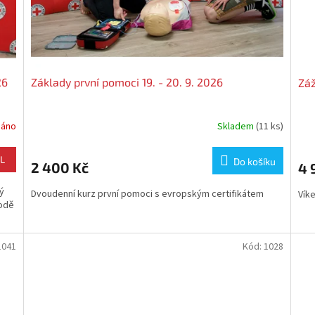
26
Základy první pomoci 19. - 20. 9. 2026
Záž
dáno
Skladem
(11 ks)
L
Do košíku
2 400 Kč
4 
ý
Dvoudenní kurz první pomoci s evropským certifikátem
Vík
rodě
1041
Kód:
1028