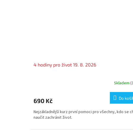
h
o
k
ř
í
ž
e
P
4 hodiny pro život 19. 8. 2026
r
a
h
Skladem
(
a
Do koší
1
690 Kč
Nejzákladnější kurz první pomoci pro všechny, kdo se ch
naučit zachránit život.