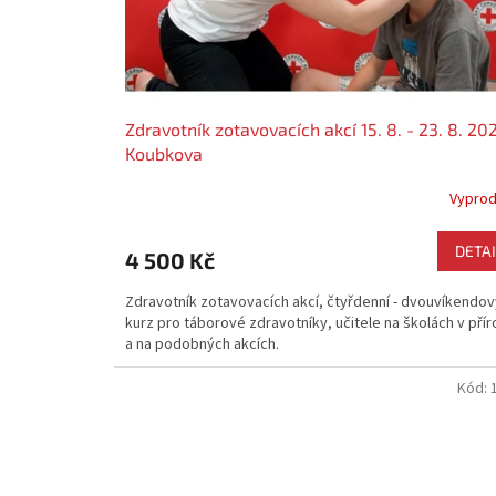
o
d
O
b
l
Zdravotník zotavovacích akcí 15. 8. - 23. 8. 20
Koubkova
a
s
Vypro
t
n
DETAI
4 500 Kč
í
Zdravotník zotavovacích akcí, čtyřdenní - dvouvíkendov
h
kurz pro táborové zdravotníky, učitele na školách v pří
o
a na podobných akcích.
s
Kód:
p
o
l