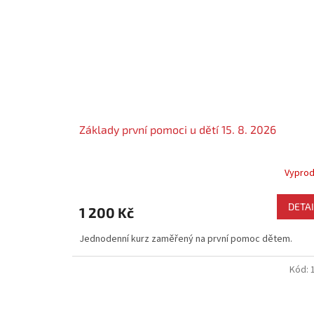
k
u
Č
e
s
k
é
Základy první pomoci u dětí 15. 8. 2026
h
o
Vypro
č
e
DETAI
1 200 Kč
r
v
Jednodenní kurz zaměřený na první pomoc dětem.
e
Kód:
n
é