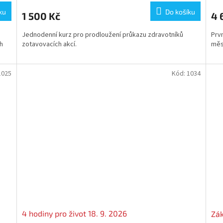
ku
Do košíku
1 500 Kč
4 
Jednodenní kurz pro prodloužení průkazu zdravotníků
Prvn
h
zotavovacích akcí.
měst
1025
Kód:
1034
4 hodiny pro život 18. 9. 2026
Zák