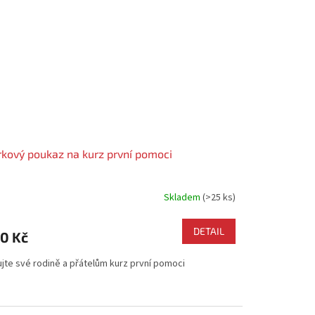
kový poukaz na kurz první pomoci
Skladem
(>25 ks)
měrné
nocení
duktu
DETAIL
0 Kč
ujte své rodině a přátelům kurz první pomoci
zdiček.