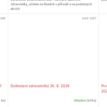
Dvou
z
zdravotníky, učitele na školách v přírodě a na podobných
5
akcích.
hvě
1045
Kód:
1037
7.
Doškolení zdravotníků 30. 8. 2026
Prv
20
1 ks)
Skladem
(10 ks)