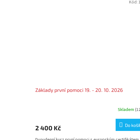
Kód:
Základy první pomoci 19. - 20. 10. 2026
Skladem
(1
Do koší
2 400 Kč
Dvoudenní kurz první pomoci s evropským certifikátem