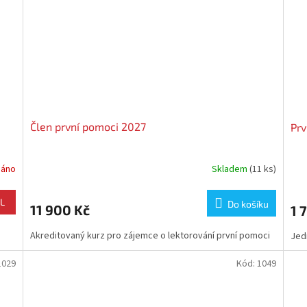
Člen první pomoci 2027
Prv
dáno
Skladem
(11 ks)
L
Do košíku
11 900 Kč
1 
Akreditovaný kurz pro zájemce o lektorování první pomoci
Jed
1029
Kód:
1049