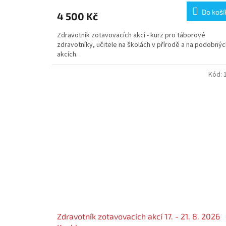
Do koší
4 500 Kč
Zdravotník zotavovacích akcí - kurz pro táborové
zdravotníky, učitele na školách v přírodě a na podobnýc
akcích.
Kód:
Zdravotník zotavovacích akcí 17. - 21. 8. 2026