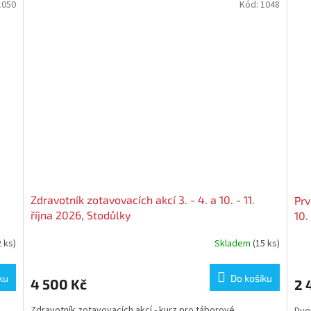
1050
Kód:
1048
Zdravotník zotavovacích akcí 3. - 4. a 10. - 11.
Prv
října 2026, Stodůlky
10.
2 ks)
Skladem
(15 ks)
Prů
hod
pro
ku
Do košíku
4 500 Kč
2 
je
5,0
Zdravotník zotavovacích akcí - kurz pro táborové