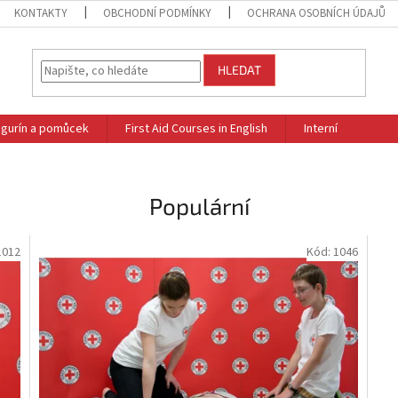
KONTAKTY
OBCHODNÍ PODMÍNKY
OCHRANA OSOBNÍCH ÚDAJŮ
HLEDAT
figurín a pomůcek
First Aid Courses in English
Interní
Populární
1012
Kód:
1046