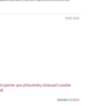
denní zážitkový kurz pro sportovce a aktivní lidi.
zdiček.
Kód:
1022
ní pomoc pro příslušníky tísňových složek
26
Skladem
(14 ks)