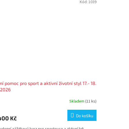
Kód:
1039
ní pomoc pro sport a aktivní životní styl 17.- 18.
 2026
Skladem
(11 ks)
měrné
nocení
duktu
Do košíku
400 Kč