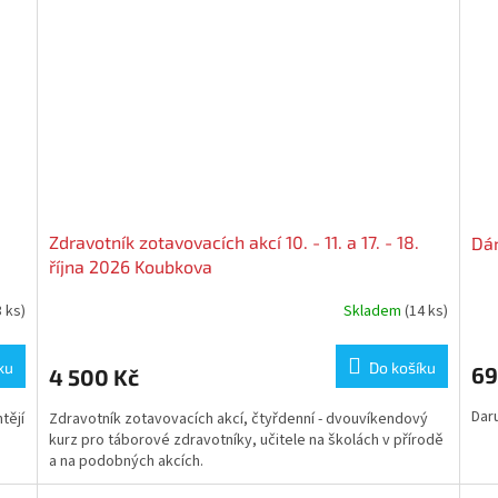
Zdravotník zotavovacích akcí 10. - 11. a 17. - 18.
Dár
října 2026 Koubkova
3 ks)
Skladem
(14 ks)
Prů
hod
pro
ku
Do košíku
69
4 500 Kč
je
5,0
Dar
tějí
Zdravotník zotavovacích akcí, čtyřdenní - dvouvíkendový
z
kurz pro táborové zdravotníky, učitele na školách v přírodě
5
a na podobných akcích.
hvě