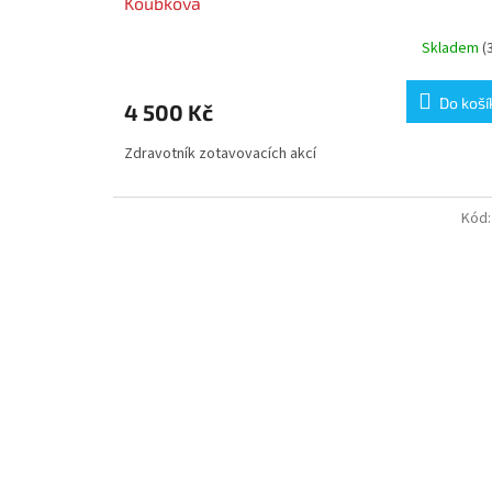
Koubkova
Skladem
(
Do koší
4 500 Kč
Zdravotník zotavovacích akcí
Kód