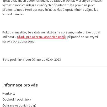
zpracovávaných osobních údajů, požadovat po nás v určitých situacích
výmaz osobních údajů a v určitých případech máte právo na jejich
přenositelnost. Proti zpracování na základě oprávněného zájmu lze
vznést námitku.
Pokud si myslíte, že s daty nenakládáme správně, máte právo podat
stížnost u
Úřadu pro ochranu osobních údajů
, případně se se svými
nároky obrátit na soud.
Tyto podmínky jsou účinné od 02.04.2023
Z
á
p
a
Informace pro vás
t
Kontakty
í
Obchodní podmínky
Ochrana osobních údajů