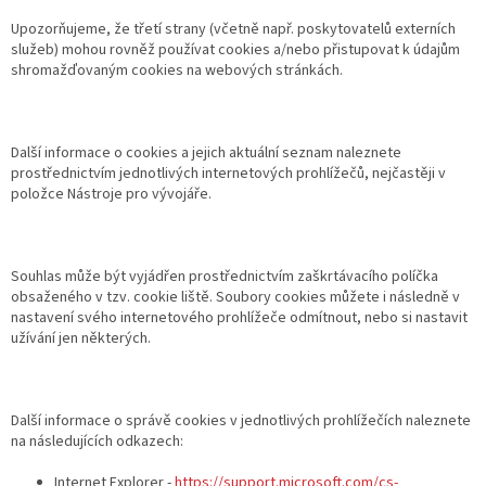
Upozorňujeme, že třetí strany (včetně např. poskytovatelů externích
služeb) mohou rovněž používat cookies a/nebo přistupovat k údajům
shromažďovaným cookies na webových stránkách.
Další informace o cookies a jejich aktuální seznam naleznete
prostřednictvím jednotlivých internetových prohlížečů, nejčastěji v
položce Nástroje pro vývojáře.
Souhlas může být vyjádřen prostřednictvím zaškrtávacího políčka
obsaženého v tzv. cookie liště. Soubory cookies můžete i následně v
nastavení svého internetového prohlížeče odmítnout, nebo si nastavit
užívání jen některých.
Další informace o správě cookies v jednotlivých prohlížečích naleznete
na následujících odkazech:
Internet Explorer -
https://support.microsoft.com/cs-