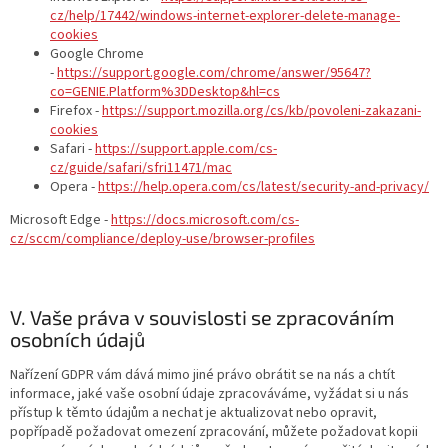
cz/help/17442/windows-internet-explorer-delete-manage-
cookies
Google Chrome
-
https://support.google.com/chrome/answer/95647?
co=GENIE.Platform%3DDesktop&hl=cs
Firefox -
https://support.mozilla.org/cs/kb/povoleni-zakazani-
cookies
Safari -
https://support.apple.com/cs-
cz/guide/safari/sfri11471/mac
Opera -
https://help.opera.com/cs/latest/security-and-privacy/
Microsoft Edge -
https://docs.microsoft.com/cs-
cz/sccm/compliance/deploy-use/browser-profiles
V. Vaše práva v souvislosti se zpracováním
osobních údajů
Nařízení GDPR vám dává mimo jiné právo obrátit se na nás a chtít
informace, jaké vaše osobní údaje zpracováváme, vyžádat si u nás
přístup k těmto údajům a nechat je aktualizovat nebo opravit,
popřípadě požadovat omezení zpracování, můžete požadovat kopii