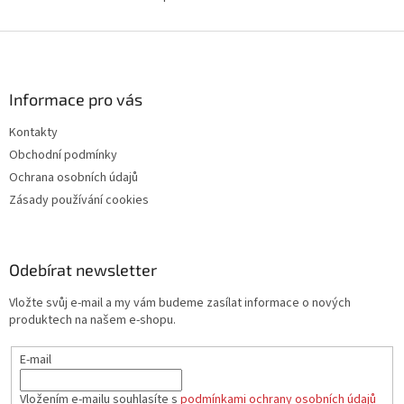
O
v
l
Z
á
á
d
p
a
a
Informace pro vás
c
t
í
Kontakty
í
p
Obchodní podmínky
r
v
Ochrana osobních údajů
k
Zásady používání cookies
y
v
ý
p
Odebírat newsletter
i
s
Vložte svůj e-mail a my vám budeme zasílat informace o nových
u
produktech na našem e-shopu.
E-mail
Vložením e-mailu souhlasíte s
podmínkami ochrany osobních údajů