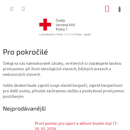
Přejít
NÁKUP
na
obsah
KOŠÍK
Pro pokročilé
Čekají na vás namaskované zásahy, ve kterých si zopakujete laickou
první pomoc při život ohrožujících stavech, běžných úrazech a
neúrazových stavech.
Vaším úkolem bude zajistit svoje vlastní bezpečí, zajistit bezpečnost
pro další osoby, přivolat záchrannou službu a poskytnout první pomoc
postiženým.
Nejprodávanější
První pomoc pro sport a aktivní životní styl 17.-
18. 10. 2026