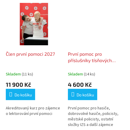
Člen první pomoci 2027
První pomoc pro
příslušníky tísňových
složek 2026
Skladem
(11 ks)
Skladem
(14 ks)
11 900 Kč
4 600 Kč
Do košíku
Do košíku
Akreditovaný kurz pro zájemce
První pomoc pro hasiče,
o lektorování první pomoci
dobrovolné hasiče, policisty,
městské policisty, ostatní
složky IZS a další zájemce