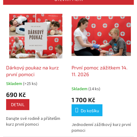
r
o
V
d
ý
u
p
k
i
t
s
ů
p
r
o
d
Dárkový poukaz na kurz
První pomoc zážitkem 14.
u
první pomoci
11. 2026
k
Skladem
(>25 ks)
Průměrné
t
Skladem
(14 ks)
hodnocení
690 Kč
ů
produktu
1 700 Kč
je
DETAIL
5,0
Do košíku
z
Darujte své rodině a přátelům
5
kurz první pomoci
Jednodenní zážitkový kurz první
hvězdiček.
pomoci