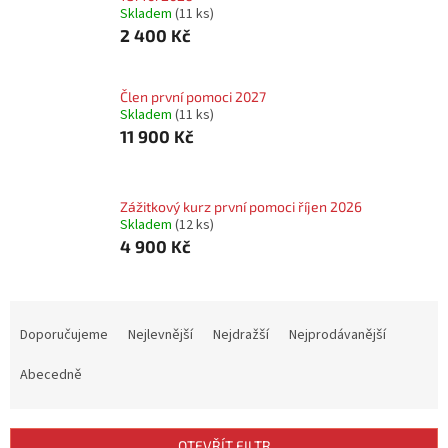
Skladem
(11 ks)
2 400 Kč
Člen první pomoci 2027
Skladem
(11 ks)
11 900 Kč
Zážitkový kurz první pomoci říjen 2026
Skladem
(12 ks)
4 900 Kč
Ř
a
Doporučujeme
Nejlevnější
Nejdražší
Nejprodávanější
z
e
Abecedně
n
í
p
OTEVŘÍT FILTR