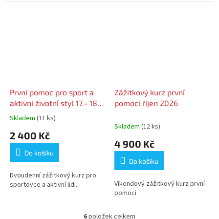
První pomoc pro sport a
Zážitkový kurz první
aktivní životní styl 17.- 18.
pomoci říjen 2026
10. 2026
Skladem
(11 ks)
Průměrné
Skladem
(12 ks)
hodnocení
2 400 Kč
produktu
4 900 Kč
je
Do košíku
5,0
Do košíku
z
5
Dvoudenní zážitkový kurz pro
Víkendový zážitkový kurz první
hvězdiček.
sportovce a aktivní lidi.
pomoci
6
položek celkem