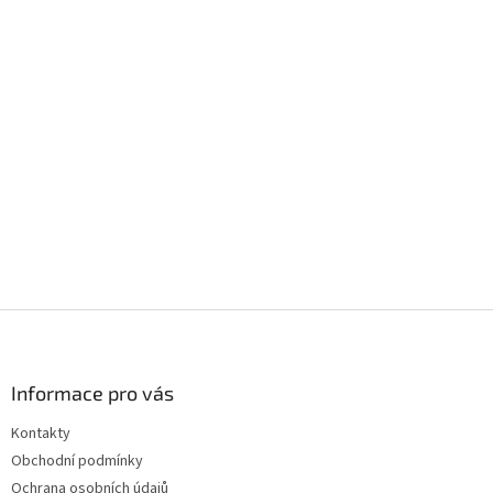
Z
á
p
a
Informace pro vás
t
Kontakty
í
Obchodní podmínky
Ochrana osobních údajů