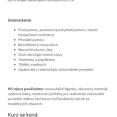
byl schválen Generálním ředitelem HZS ČR.
Osnova kurzu
První pomoc, povinnost poskytnutí pomoci, vlastní
bezpečnost zachránce
Přivolání pomoci
Bezvědomí a resuscitace
Masivní krvácení, rány
Život ohrožující interní stavy
Zlomeniny a popáleniny
Třídění zraněných
Opakování s realistickým znázorněním poranění
Při výuce používáme:
resuscitační figuríny, obvazový materiál,
výuková videa, maskovací potřeby pro realistické znázornění
poranění. Velkou část kurzu tvoří praktický nácvik na
modelových situacích.
Kurz se koná