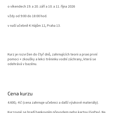
o víkendech 19. a 20. září a 10. a 11. října 2026
vždy od 9:00 do 18:00 hod.
v naší učebně K Hájům 12, Praha 13.
Kurz je rozvržen do čtyř dnů, zahrnujících teorii a praxi první
pomoci + zkoušky a lekci tréninku vodní záchrany, která se
odehrává v bazénu.
Cena kurzu
4.600,- Kč (cena zahrnuje učebnici a další výukové materiály).
Kurzovné se hradí bankovním převodem nebo kartou (GoPay). Na