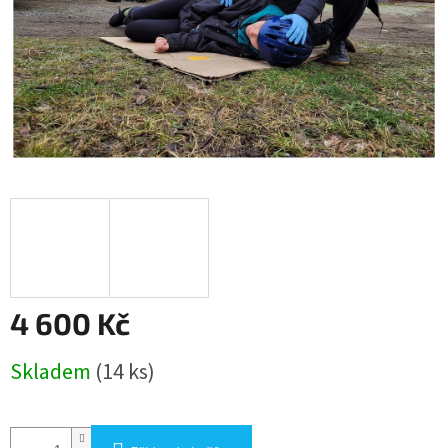
4 600 Kč
Měrná
Skladem
(14 ks)
cena: