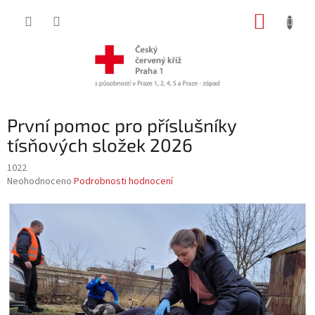
Přejít
NÁKUP
na
obsah
KOŠÍK
První pomoc pro příslušníky
tísňových složek 2026
1022
Průměrné
Neohodnoceno
Podrobnosti hodnocení
hodnocení
produktu
je
0,0
z
5
hvězdiček.