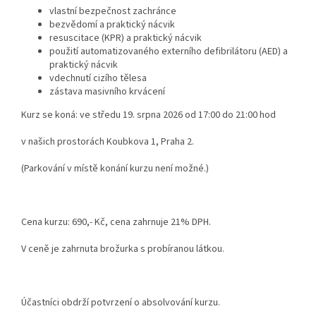
vlastní bezpečnost zachránce
bezvědomí a praktický nácvik
resuscitace (KPR) a praktický nácvik
použití automatizovaného externího defibrilátoru (AED) a
praktický nácvik
vdechnutí cizího tělesa
zástava masivního krvácení
Kurz se koná: ve středu 19. srpna 2026 od 17:00 do 21:00 hod
v našich prostorách Koubkova 1, Praha 2.
(Parkování v místě konání kurzu není možné.)
Cena kurzu: 690,- Kč, cena zahrnuje 21% DPH.
V ceně je zahrnuta brožurka s probíranou látkou.
Účastníci obdrží potvrzení o absolvování kurzu.