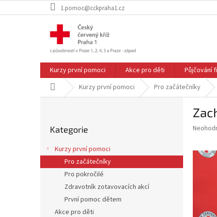
Přejít
1.pomoc@cckpraha1.cz
na
obsah
Kurzy první pomoci
Akce pro děti
Půjčování 
Domů
Kurzy první pomoci
Pro začátečníky
P
Zach
o
Přeskočit
s
Průměr
Neohod
Kategorie
kategorie
t
hodnoce
r
produkt
Kurzy první pomoci
a
je
Pro začátečníky
0,0
n
z
Pro pokročilé
n
5
í
Zdravotník zotavovacích akcí
hvězdič
p
První pomoc dětem
a
Akce pro děti