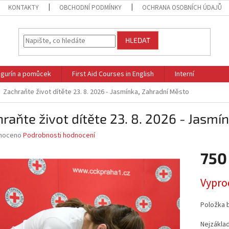
KONTAKTY
OBCHODNÍ PODMÍNKY
OCHRANA OSOBNÍCH ÚDAJŮ
HLEDAT
figurín a pomůcek
First Aid Courses in English
Interní
Zachraňte život dítěte 23. 8. 2026 - Jasmínka, Zahradní Město
raňte život dítěte 23. 8. 2026 - Jasmí
né
noceno
Podrobnosti hodnocení
ní
750
u
Měrná
Vypro
cena:
ek.
Položka 
Nejzákla