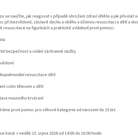
zu se naučíte, jak reagovat v případě ohrožení zdraví dítěte a jak přivola
c při bezvědomí, zástavě dechu a oběhu a účinnou resuscitaci u dětí a dos
k resuscitace na figurínách a praktické zvládnutí první pomoci.
ta:
astní bezpečnost a volání záchranné služby
zvědomí
diopulmonální resuscitace dětí
ení cizím tělesem u dětí
stava masivního krvácení
íráme první pomoc pro věkové kategorie od narození do 15 let.
se koná: v neděli 23. srpna 2026 od 14:00 do 18:00 hodin