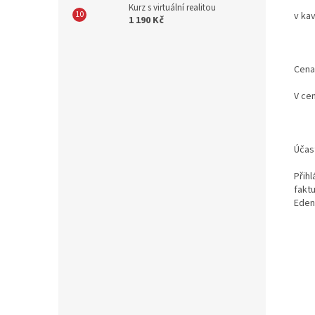
Kurz s virtuální realitou
v ka
1 190 Kč
Cena
V cen
Účast
Přih
fakt
Eden