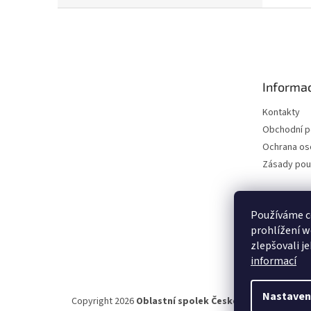
Z
á
p
a
t
Informac
í
Kontakty
Obchodní 
Ochrana os
Zásady pou
Používáme c
prohlížení w
zlepšovali j
informací
Nastaven
Copyright 2026
Oblastní spolek Českého červeného kř