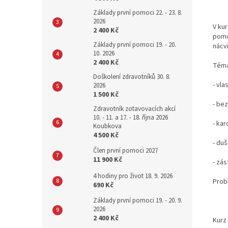
Základy první pomoci 22. - 23. 8.
2026
V kur
2 400 Kč
pomo
Základy první pomoci 19. - 20.
nácvi
10. 2026
2 400 Kč
Téma
Doškolení zdravotníků 30. 8.
- vl
2026
1 500 Kč
- be
Zdravotník zotavovacích akcí
10. - 11. a 17. - 18. října 2026
- kar
Koubkova
4 500 Kč
- duš
Člen první pomoci 2027
11 900 Kč
- zá
4 hodiny pro život 18. 9. 2026
Prob
690 Kč
Základy první pomoci 19. - 20. 9.
2026
2 400 Kč
Kurz 