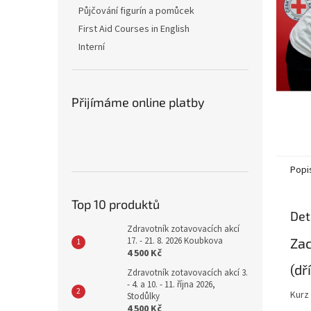
n
Půjčování figurín a pomůcek
e
First Aid Courses in English
l
Interní
Přijímáme online platby
Popi
Top 10 produktů
Det
Zdravotník zotavovacích akcí
Zac
17. - 21. 8. 2026 Koubkova
4 500 Kč
(dř
Zdravotník zotavovacích akcí 3.
- 4. a 10. - 11. října 2026,
Kurz
Stodůlky
4 500 Kč