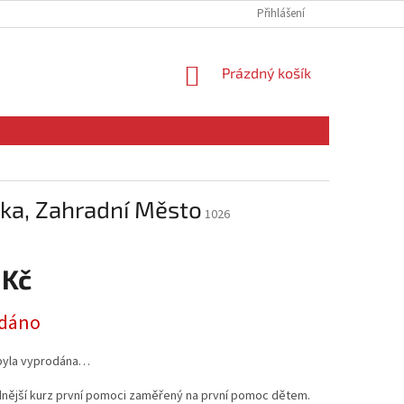
ZÁSADY POUŽÍVÁNÍ COOKIES
Přihlášení
NÁKUPNÍ
Prázdný košík
KOŠÍK
nka, Zahradní Město
1026
 Kč
dáno
byla vyprodána…
dnější kurz první pomoci zaměřený na první pomoc dětem.