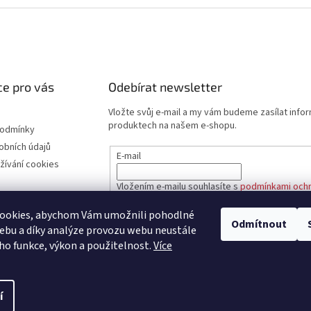
e pro vás
Odebírat newsletter
Vložte svůj e-mail a my vám budeme zasílat info
produktech na našem e-shopu.
podmínky
obních údajů
E-mail
žívání cookies
Vložením e-mailu souhlasíte s
podmínkami ochr
údajů
ookies, abychom Vám umožnili pohodlné
Odmítnout
ebu a díky analýze provozu webu neustále
PŘIHLÁSIT SE
eho funkce, výkon a použitelnost.
Více
í
íže Praha 1
. Všechna práva vyhrazena.
Upravit nastavení cookies