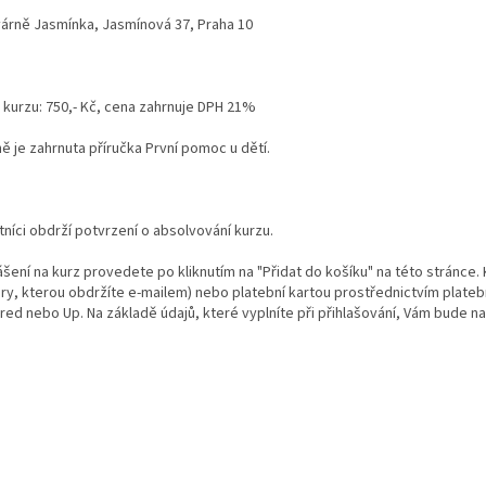
várně Jasmínka, Jasmínová 37, Praha 10
 kurzu: 750,- Kč, cena zahrnuje DPH 21%
ě je zahrnuta příručka První pomoc u dětí.
níci obdrží potvrzení o absolvování kurzu.
lášení na kurz provedete po kliknutím na "Přidat do košíku" na této stránc
ury, kterou obdržíte e-mailem) nebo platební kartou prostřednictvím platebn
red nebo Up. Na základě údajů, které vyplníte při přihlašování, Vám bude na