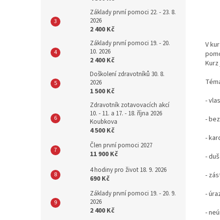
Základy první pomoci 22. - 23. 8.
2026
2 400 Kč
Základy první pomoci 19. - 20.
V kur
10. 2026
pomo
2 400 Kč
Kurz
Doškolení zdravotníků 30. 8.
Téma
2026
1 500 Kč
- vl
Zdravotník zotavovacích akcí
10. - 11. a 17. - 18. října 2026
- be
Koubkova
4 500 Kč
- kar
Člen první pomoci 2027
11 900 Kč
- duš
4 hodiny pro život 18. 9. 2026
- zá
690 Kč
- úra
Základy první pomoci 19. - 20. 9.
2026
2 400 Kč
- neú