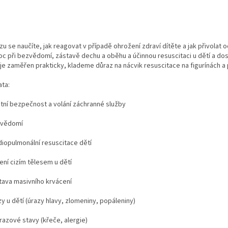
zu se naučíte, jak reagovat v případě ohrožení zdraví dítěte a jak přivola
c při bezvědomí, zástavě dechu a oběhu a účinnou resuscitaci u dětí a dosp
 je zaměřen prakticky, klademe důraz na nácvik resuscitace na figurínách a 
ta:
astní bezpečnost a volání záchranné služby
zvědomí
diopulmonální resuscitace dětí
ení cizím tělesem u dětí
stava masivního krvácení
zy u dětí (úrazy hlavy, zlomeniny, popáleniny)
razové stavy (křeče, alergie)