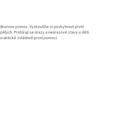
t odbornou pomoc. Vyzkoušíte si poskytnout první
ělých. Probírají se úrazy a neúrazové stavy u dětí.
praktické zvládnutí první pomoci.