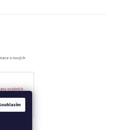
rmace o nových
any osobních
Souhlasím