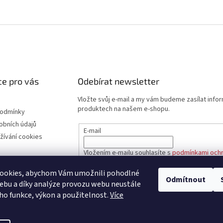
e pro vás
Odebírat newsletter
Vložte svůj e-mail a my vám budeme zasílat info
produktech na našem e-shopu.
podmínky
obních údajů
E-mail
žívání cookies
Vložením e-mailu souhlasíte s
podmínkami ochr
údajů
ookies, abychom Vám umožnili pohodlné
Odmítnout
ebu a díky analýze provozu webu neustále
PŘIHLÁSIT SE
eho funkce, výkon a použitelnost.
Více