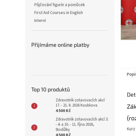
n
Půjčování figurín a pomůcek
e
First Aid Courses in English
l
Interní
Přijímáme online platby
Popi
Top 10 produktů
Det
Zdravotník zotavovacích akcí
Zák
17. - 21. 8. 2026 Koubkova
4 500 Kč
(ro
Zdravotník zotavovacích akcí 3.
- 4. a 10. - 11. října 2026,
Kurz
Stodůlky
4 500 Kč