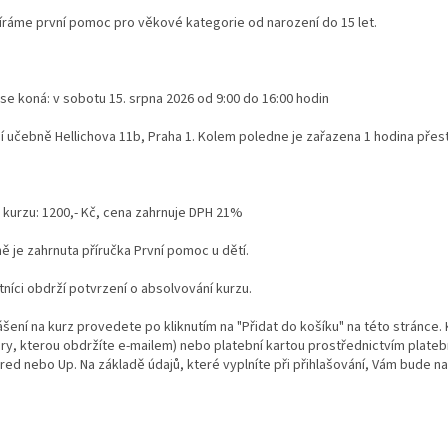
íráme první pomoc pro věkové kategorie od narození do 15 let.
se koná: v sobotu 15. srpna 2026 od 9:00 do 16:00 hodin
ší učebně Hellichova 11b, Praha 1. Kolem poledne je zařazena 1 hodina přes
 kurzu: 1200,- Kč, cena zahrnuje DPH 21%
ě je zahrnuta příručka První pomoc u dětí.
níci obdrží potvrzení o absolvování kurzu.
lášení na kurz provedete po kliknutím na "Přidat do košíku" na této stránc
ury, kterou obdržíte e-mailem) nebo platební kartou prostřednictvím platebn
red nebo Up. Na základě údajů, které vyplníte při přihlašování, Vám bude na