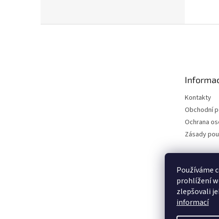
Z
á
p
a
t
Informac
í
Kontakty
Obchodní 
Ochrana os
Zásady pou
Používáme c
prohlížení w
zlepšovali j
informací