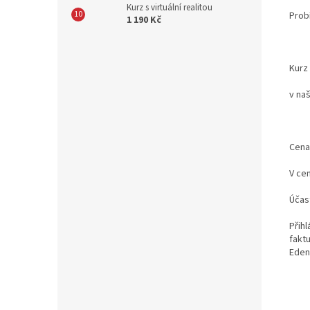
Kurz s virtuální realitou
Prob
1 190 Kč
Kurz 
v na
Cena
V cen
Účast
Přih
fakt
Eden