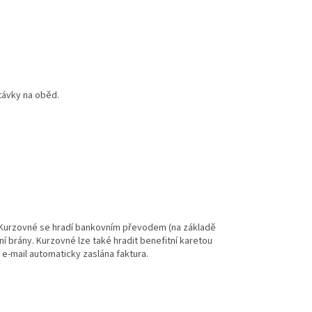
távky na oběd.
e. Kurzovné se hradí bankovním převodem (na základě
í brány. Kurzovné lze také hradit benefitní karetou
 e-mail automaticky zaslána faktura.