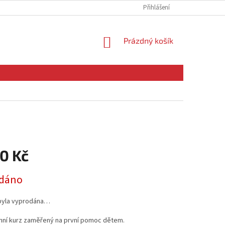
ZÁSADY POUŽÍVÁNÍ COOKIES
Přihlášení
NÁKUPNÍ
Prázdný košík
KOŠÍK
0 Kč
dáno
byla vyprodána…
ní kurz zaměřený na první pomoc dětem.