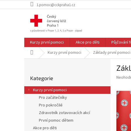
Přejít
1.pomoc@cckpraha1.cz
na
obsah
Kurzy první pomoci
Akce pro děti
Půjčování 
Domů
Kurzy první pomoci
Základy první pomoci u
P
Zákl
o
Přeskočit
s
Průměr
Neohod
Kategorie
kategorie
t
hodnoce
r
produkt
Kurzy první pomoci
a
je
Pro začátečníky
0,0
n
z
Pro pokročilé
n
5
í
Zdravotník zotavovacích akcí
hvězdič
p
První pomoc dětem
a
Akce pro děti