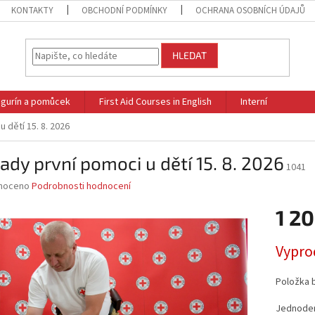
KONTAKTY
OBCHODNÍ PODMÍNKY
OCHRANA OSOBNÍCH ÚDAJŮ
HLEDAT
figurín a pomůcek
First Aid Courses in English
Interní
 dětí 15. 8. 2026
ady první pomoci u dětí 15. 8. 2026
1041
né
noceno
Podrobnosti hodnocení
ní
1 20
u
Měrná
Vypro
cena:
ek.
Položka 
Jednoden